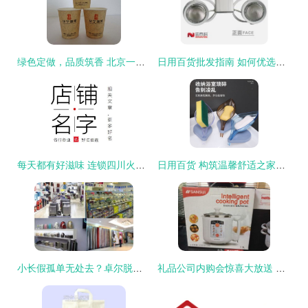
绿色定做，品质筑香 北京一次性纸杯专业工厂助力环保品牌传播
日用百货批发指南 如何优选厂家直接降价好货
每天都有好滋味 连锁四川火锅店的市井味传说
日用百货 构筑温馨舒适之家的起点
小长假孤单无处去？卓尔脱单之旅，让日用百货点亮你的浪漫奇遇！
礼品公司内购会惊喜大放送 日用百货与小家电等丰富产品，实惠价格等你来选！