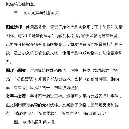
抓住核心促销点。
三、 设计元素与创意融入
图像选择
：使用高质量、背景干净的产品实物图，而非简陋的矢量
图标。可采用“场景化展示”，如将沐浴用品置于温馨的浴室环境，
或将餐具搭配在铺有桌布的餐桌上，激发消费者的场景联想与拥有
欲。适当加入笑容愉悦的人物（使用产品中或购物中）能增强亲和
力。
图形与图标
：运用简洁的线条图形、色块、标签（如“爆款”、“新
品”、“超值套装”）来装饰和划分区域。图标（如价格标签、购物
车、星星等）应风格统一，帮助快速理解。
文字与文案
：字体不宜超过三种。标题可选用有力或圆润的字体，
正文则用清晰易读的无衬线体。文案除了价格，应简短突出利益
点：“省心收纳”、“亲肤柔软”、“深层洁净”、“每口都安心”。
四、 材质与陈列的考量