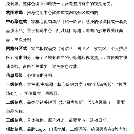
免刺眼。整体色调应和谐统一，营造整洁有序的视觉感受。
构图布局
：推荐使用中心聚焦式或网格分区式构图。
中心聚焦式
：将核心促销单品（如一款设计感强的保温杯或一套高
品质床品）置于视觉中心，配以醒目标题，周围巧妙布置关联商
品，主次分明。
网格分区式
：将展板按品类（清洁区、厨卫区、收纳区、个人护理
区）清晰划分，每个区域有独立的小标题和视觉焦点，方便顾客快
速查找。留白至关重要，避免信息过载。
信息层级
：必须清晰分明。
一级信息
：大主题/主标题、核心促销力度（如“全场5折起”、“换季
清仓”）。字体最大，最醒目。
二级信息
：品类促销关键词（如“厨房焕新”、“洁净风暴”）、重要
单品名称。
三级信息
：具体价格、原价对比、简要卖点、活动日期。
辅助信息
：品牌Logo、门店地址、二维码等。确保顾客在3秒内能